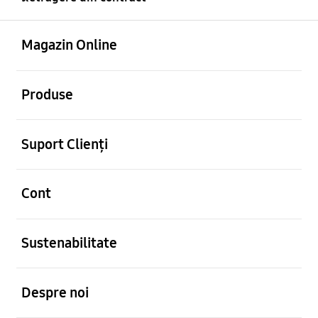
Deschis
Footer Navigation
Magazin Online
Deschis
Produse
Deschis
Suport Clienți
Deschis
Cont
Deschis
Sustenabilitate
Deschis
Despre noi