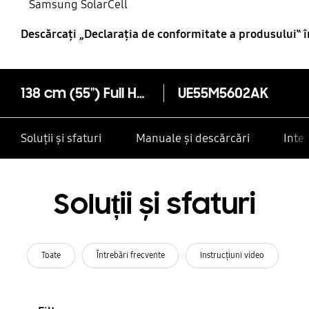
Samsung SolarCell
Descărcaţi „Declaraţia de conformitate a produsului‟ 
138 cm (55") Full HD Smart TV M5602 Seria 5
UE55M5602AK
Soluții și sfaturi
Manuale și descărcări
Inte
Soluții și sfaturi
Toate
Întrebări frecvente
Instrucţiuni video