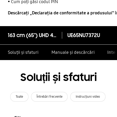
Cum poți găsi codul PIN
Descărcaţi „Declaraţia de conformitate a produsului‟ 
163 cm (65") UHD 4K Curved Smart TV NU7372 Seria 7
UE65NU7372U
Soluții și sfaturi
Manuale și descărcări
Inte
Soluții și sfaturi
Toate
Întrebări frecvente
Instrucţiuni video