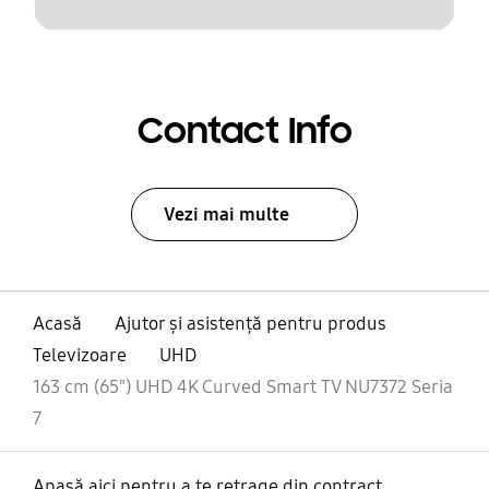
Contact Info
Vezi mai multe
Acasă
Ajutor și asistență pentru produs
Televizoare
UHD
163 cm (65") UHD 4K Curved Smart TV NU7372 Seria
7
Apasă aici pentru a te retrage din contract