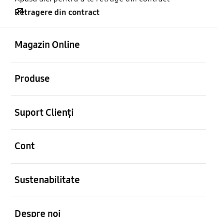
Retragere din contract
Deschis
Footer Navigation
Magazin Online
Deschis
Produse
Deschis
Suport Clienți
Deschis
Cont
Deschis
Sustenabilitate
Deschis
Despre noi