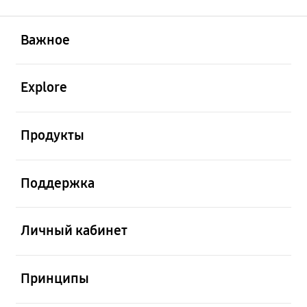
открыть
Footer Navigation
Важное
открыть
Explore
открыть
Продукты
открыть
Поддержка
открыть
Личный кабинет
открыть
Принципы
открыть