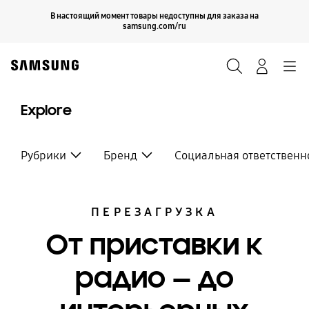
Skip
Продолжить
В настоящий момент товары недоступны для заказа на
Закрыть
to
samsung.com/ru
content
Поиск
Вход
Navigation
Explore
Рубрики
Бренд
Социальная ответственн
ПЕРЕЗАГРУЗКА
От приставки к
радио — до