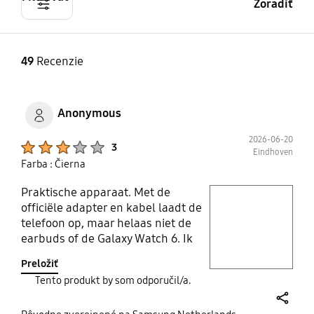
Zoradiť
49
Recenzie
Anonymous
2026-06-20
Product Ratings :
3
Eindhoven
Farba : Čierna
Praktische apparaat. Met de
play video
officiële adapter en kabel laadt de
telefoon op, maar helaas niet de
Layer popup open
earbuds of de Galaxy Watch 6. Ik
heb het gekocht voor de Watch 6.
Preložiť
Tento produkt by som odporučil/a.