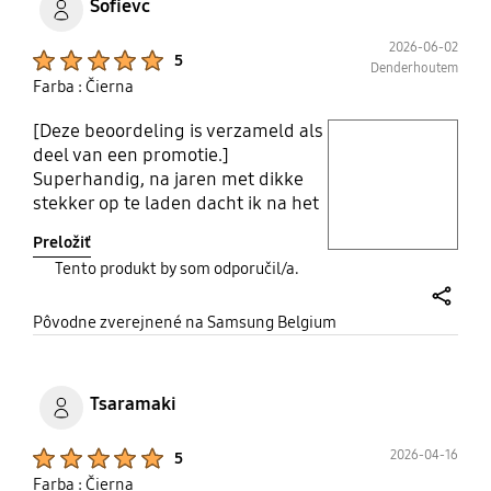
Sofievc
2026-06-02
Product Ratings :
5
Denderhoutem
Farba : Čierna
[Deze beoordeling is verzameld als
play video
deel van een promotie.]
Superhandig, na jaren met dikke
Layer popup open
stekker op te laden dacht ik na het
aanschaffen van de S26, tijd voor
Preložiť
gemak en vooruitgang. De oplader
Tento produkt by som odporučil/a.
stelt niet teleur. Zeer degelijke
kwaliteit en maakt goed contact.
share
De oplaadtijd is zeer netjes. Kortom
Pôvodne zverejnené na Samsung Belgium
blij dat ik deze beslissing hebt
genomen.
Tsaramaki
Product Ratings :
2026-04-16
5
Farba : Čierna