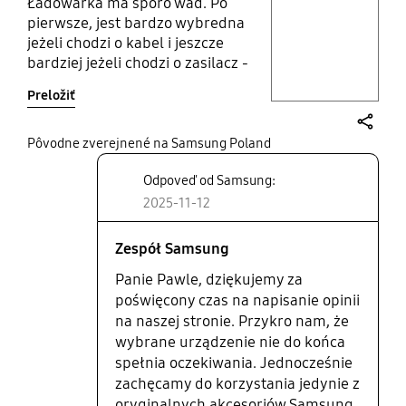
Ładowarka ma sporo wad. Po
pierwsze, jest bardzo wybredna
jeżeli chodzi o kabel i jeszcze
Layer popup open
bardziej jeżeli chodzi o zasilacz -
wymaga obsługi standardu
Preložiť
ładowania Samsung - PPS, inaczej
świecie się żółta dioda. Po drugie,
jest bardzo głośna - posiada
share
Pôvodne zverejnené na Samsung Poland
wbudowany wentylator, który po
Odpoveď od Samsung:
chwili się załącza. Jak ktoś chce
używać w nocy na stoliku koło
2025-11-12
łóżka to nie polecam. Jedyna zalety
to że jak już dobierzemy
Zespół Samsung
odpowiedni zasilacz, to działa.
Panie Pawle, dziękujemy za
Spodziewałbym się czegoś więcej
poświęcony czas na napisanie opinii
po Samsungu.
na naszej stronie. Przykro nam, że
wybrane urządzenie nie do końca
spełnia oczekiwania. Jednocześnie
zachęcamy do korzystania jedynie z
oryginalnych akcesoriów Samsung.