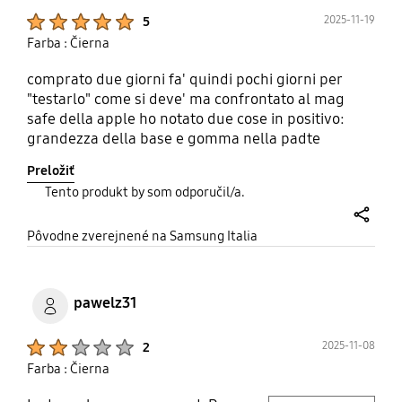
Product Ratings :
2025-11-19
5
Farba : Čierna
comprato due giorni fa' quindi pochi giorni per
"testarlo" come si deve' ma confrontato al mag
safe della apple ho notato due cose in positivo:
grandezza della base e gomma nella padte
inferiore. rispettivamente base piu grande per una
Preložiť
facile posizione del device e gommini sotto per
Tento produkt by som odporučil/a.
tenere ben saldo la base wireless. ottima
manifattura. unica pecca nella foto mostrava il
share
cavo in dotazione, in questa versione é solo base di
Pôvodne zverejnené na Samsung Italia
ricarica, no cavo
pawelz31
Product Ratings :
2025-11-08
2
Farba : Čierna
play video