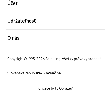
Účet
otvorené
Udržateľnosť
otvorené
O nás
Copyright© 1995-2026 Samsung. Všetky práva vyhradené.
Slovenská republika/Slovenčina
Chcete byť v Obraze?