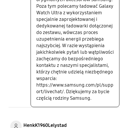
Poza tym polecamy ładować Galaxy
Watch Ultra z wykorzystaniem
specjalnie zaprojektowanej i
dedykowanej ładowarki dołączonej
do zestawu, wówczas proces
uzupełnienia energii przebiega
najszybciej. W razie wystąpienia
jakichkolwiek pytań lub wątpliwości
zachęcamy do bezpośredniego
kontaktu z naszymi specjalistami,
którzy chętnie udzielą niezbędnego
wsparcia:
https://www.samsung.com/pl/supp
ort/livechat/. Dziękujemy za bycie
częścią rodziny Samsung.
HenkK1960Lelystad