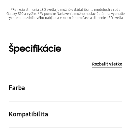
*Funkciu stlmenia LED svetla je možné ovládať iba na modeloch z radu
Galaxy S10 a vyššie. **V ponuke Nastavenia možno nastaviť plán na vypnutie
rýchleho bezdrôtového nabíjania v konkrétnom čase a stlmenie LED svetla.
Špecifikácie
Rozbaliť všetko
Farba
Čierna
Kompatibilita
Platí pre modely
Kompatibilné modely