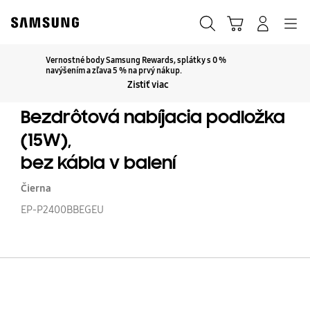
Skip
to
Hľadať
Košík
Navigation
Prihlásiť sa
content
Vernostné body Samsung Rewards, splátky s 0 %
Kliknutím rozbaľte
navýšením a zľava 5 % na prvý nákup.
Zistiť viac
Bezdrôtová nabíjacia podložka
(15W),
bez kábla v balení
Čierna
EP-P2400BBEGEU
Be
na