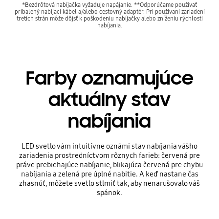
*Bezdrôtová nabíjačka vyžaduje napájanie. **Odporúčame používať
pribalený nabíjací kábel a/alebo cestovný adaptér. Pri používaní zariadení
tretích strán môže dôjsť k poškodeniu nabíjačky alebo zníženiu rýchlosti
nabíjania.
Farby oznamujúce
aktuálny stav
nabíjania
LED svetlo vám intuitívne oznámi stav nabíjania vášho
zariadenia prostredníctvom rôznych farieb: červená pre
práve prebiehajúce nabíjanie, blikajúca červená pre chybu
nabíjania a zelená pre úplné nabitie. A keď nastane čas
zhasnúť, môžete svetlo stlmiť tak, aby nenarušovalo váš
spánok.