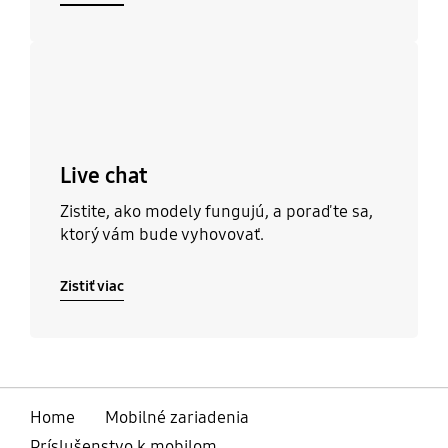
Zistiť viac
Live chat
Zistite, ako modely fungujú, a poraďte sa,
ktorý vám bude vyhovovať.
Zistiť viac
Home
Mobilné zariadenia
Príslušenstvo k mobilom