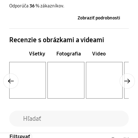
/ Qi kompatibilný s
Odporúča
36
% zákazníkov.
Galaxy S6, S6 Edge a
zariadeniami s
Zobraziť podrobnosti
certifikáciou Qi (Galaxy
Buds live , Buds+)
Recenzie s obrázkami a videami
Všetky
Fotografia
Video
Layer popup open
Layer popup open
Layer popup open
Layer popup open
Previous
Next
Filtrovať