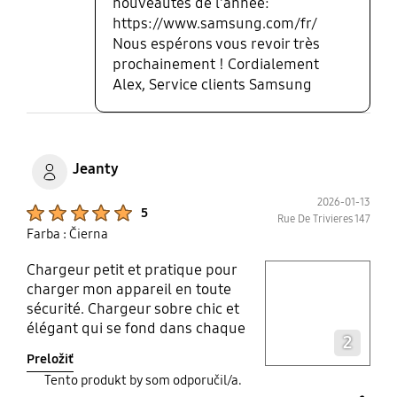
nouveautés de l'année:
https://www.samsung.com/fr/
Nous espérons vous revoir très
prochainement ! Cordialement
Alex, Service clients Samsung
Jeanty
2026-01-13
Product Ratings :
5
Rue De Trivieres 147
Farba : Čierna
Chargeur petit et pratique pour
play video
charger mon appareil en toute
sécurité. Chargeur sobre chic et
Layer popup open
élégant qui se fond dans chaque
2
pièce de la maison. Petit et
Preložiť
pratique pour amener partout. Un
Tento produkt by som odporučil/a.
appareil à avoir absolument!!!