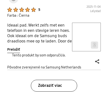
2025-11-04
Product Ratings :
5
Lelystad
Farba : Čierna
Ideaal pad. Werkt zelfs met een
play video
telefoon in een stevige leren hoes.
Ook ideaal om de Samsung buds
Layer popup open
draadloos mee op te laden. Door de
2
kleine pootjes kan de warmte goed
Preložiť
afgevoerd worden.
Tento produkt by som odporučil/a.
share
Pôvodne zverejnené na Samsung Netherlands
Zobraziť viac
bazaarvoice Certification Label