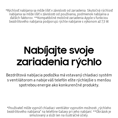
*Rýchlosť nabíjania sa môže líšiť v závislosti od zariadenia. Skutočná rýchlosť
nabíjania sa môže líšiť v závislosti od používania, podmienok nabíjania a
ďalších faktorov. **Kompatibilné mobilné zariadenia Apple s funkciou
bezdrôtového nabíjania podporujú rýchle nabíjanie s výkonom až 7,5 W.
Nabíjajte svoje
zariadenia rýchlo
Bezdrôtová nabíjacia podložka má vstavaný chladiaci systém
s ventilátorom a nabije váš telefón ešte rýchlejšie s menšou
spotrebou energie ako konkurenčné produkty.
*Používateľ môže vypnúť chladiaci ventilátor vypnutím možnosti „rýchleho
bezdrôtového nabíjania“ na telefóne Galaxy pri jeho nabíjaní. **Obrázok je
simulovaný a slúži len na ilustračné účely.