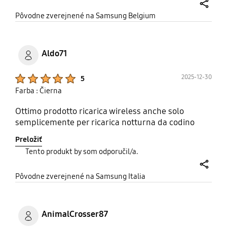
share
Pôvodne zverejnené na Samsung Belgium
Aldo71
Product Ratings :
2025-12-30
5
Farba : Čierna
Ottimo prodotto ricarica wireless anche solo
semplicemente per ricarica notturna da codino
Preložiť
Tento produkt by som odporučil/a.
share
Pôvodne zverejnené na Samsung Italia
AnimalCrosser87