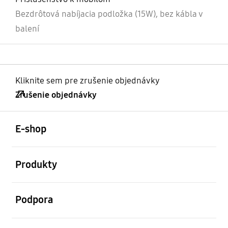
Bezdrôtová nabíjacia podložka (15W), bez kábla v
balení
Kliknite sem pre zrušenie objednávky
Zrušenie objednávky
otvorené
Footer Navigation
E-shop
otvorené
Produkty
otvorené
Podpora
otvorené