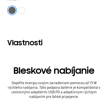
Čierna
Biela
Vlastnosti
Bleskové nabíjanie
Doplňte energiu svojim zariadeniam pomocou až 15 W
rýchleho nabíjania. Táto podpora batérie je kompatibilná s
cestovnými adaptérmi USB PD a adaptívnym rýchlym
nabíjaním pre ľahké pripojenie.