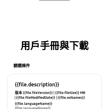
用戶手冊與下載
篩選條件
{{file.description}}
版本 {{file.fileVersion}}
{{file.fileSize}} MB
{{file.fileModifiedDate}}
{{file.osNames}}
{{file.languageName}}
{{file.languageName}}