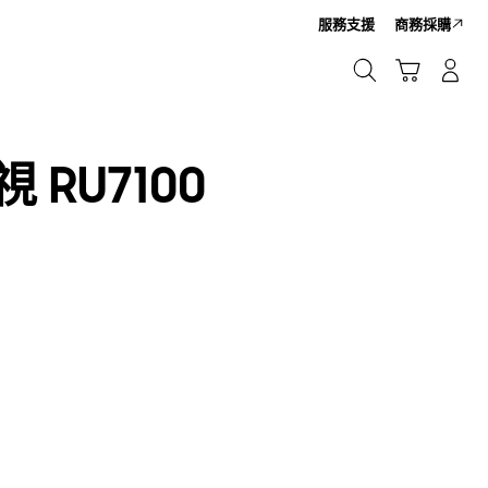
服務支援
商務採購
搜尋
購物車
登入/註冊新帳號
搜尋
視 RU7100