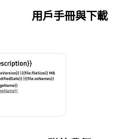
用戶手冊與下載
escription}}
leVersion}}
{{file.fileSize}} MB
odifiedDate}}
{{file.osNames}}
uageName}}
uageName}}