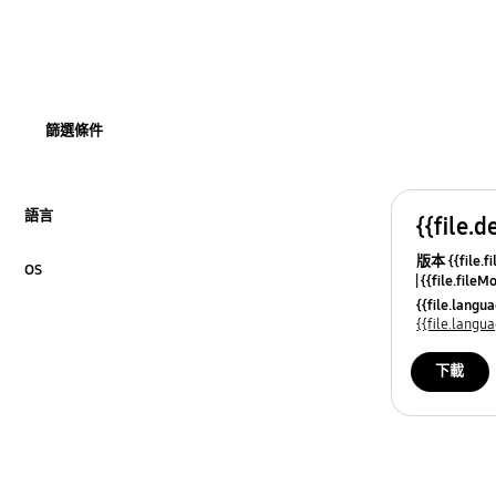
使用方法
圖片
網路
篩選條件
電源
韌體／軟體
語言
{{file.d
Click to Expand
版本 {{file.fi
音訊
OS
{{file.fileM
Click to Expand
{{file.lang
頻道
{{file.lang
下載