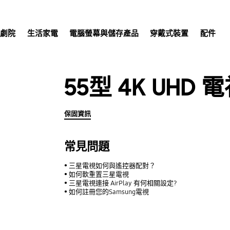
庭劇院
生活家電
電腦螢幕與儲存產品
穿戴式裝置
配件
55型 4K UHD 電
保固資訊
常見問題
三星電視如何與遙控器配對？
如何軟重置三星電視
三星電視連接 AirPlay 有何相關設定?
如何註冊您的Samsung電視