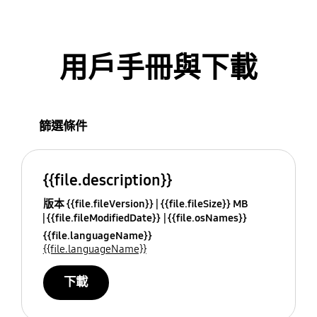
用戶手冊與下載
篩選條件
{{file.description}}
版本 {{file.fileVersion}}
{{file.fileSize}} MB
{{file.fileModifiedDate}}
{{file.osNames}}
{{file.languageName}}
{{file.languageName}}
下載