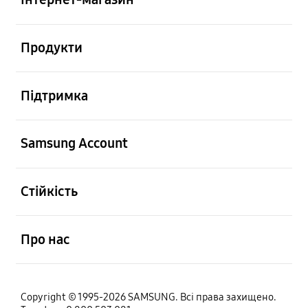
відчинено
Продукти
відчинено
Підтримка
відчинено
Samsung Account
відчинено
Стійкість
відчинено
Про нас
Copyright © 1995-2026 SAMSUNG. Всі права захищено.