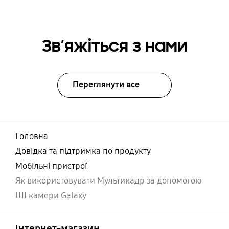
Зв’яжіться з нами
Переглянути все
Головна
Довідка та підтримка по продукту
Мобільні пристрої
Як використовувати Мультикадр за допомогою
ШІ камери Galaxy
відчинено
Footer Navigation
Інтернет-магазин