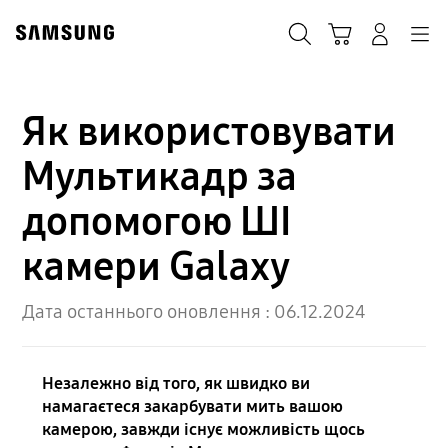
Skip
to
Пошук
Кошик
Navigation
Увійти в акаунт
content
Як використовувати
Мультикадр за
допомогою ШІ
камери Galaxy
Дата останнього оновлення :
06.12.2024
Незалежно від того, як швидко ви
намагаєтеся закарбувати мить вашою
камерою, завжди існує можливість щось