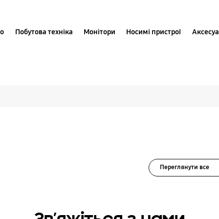
іо
Побутова техніка
Монітори
Носимі пристрої
Аксесу
шення для Мобільні п
Переглянути все