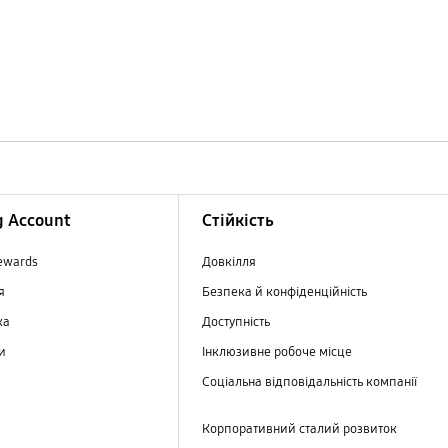
 Account
Стійкість
ewards
Довкілля
ня
Безпека й конфіденційність
ка
Доступність
ри
Інклюзивне робоче місце
Соціальна відповідальність компанії
Корпоративний сталий розвиток