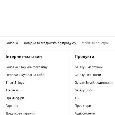
Апаратне забезпечення
Аудіо
Блокування
Виклики та контакти
Головна
Довідка та підтримка по продукту
Мобільні пристрої
Додатки
Footer Navigation
Інтернет-магазин
Продукти
Живлення
Головна Сторінка Магазину
Galaxy Смартфони
Камера
Переваги купівлі на сайті
Galaxy Планшети
Мобільні мережі та WiFi
SmartThings
Galaxy Smart-годинники
Trade-in
Galaxy Buds
Мультимедіа
Прямі ефіри
TB
Налаштування
Гарантія
Проектори
Додаткова гарантія
Аудіосистеми