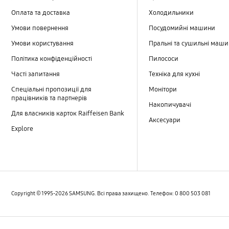
Оновлення ПЗ
Оплата та доставка
Холодильники
Повідомлення
Умови повернення
Посудомийні машини
Умови користування
Пральні та сушильні маш
Резервне копіювання та відновлення
Політика конфіденційності
Пилососи
Соціальні мережі
Часті запитання
Техніка для кухні
Спеціальні пропозиції для
Монітори
Як використовувати
працівників та партнерів
Накопичувачі
Для власників карток Raiffeisen Bank
Аксесуари
Explore
Copyright © 1995-2026 SAMSUNG. Всі права захищено. Телефон: 0 800 503 081