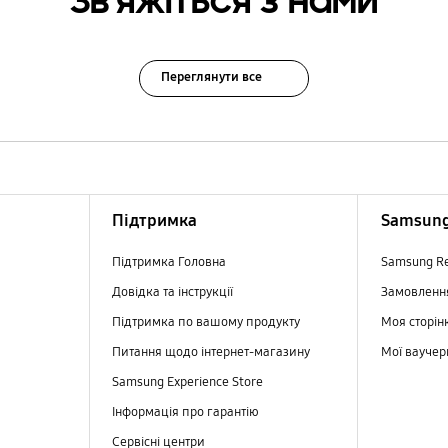
Зв’яжіться з нами
Переглянути все
Підтримка
Samsung
Підтримка Головна
Samsung R
Довідка та інструкції
Замовлен
Підтримка по вашому продукту
Моя сторін
Питання щодо інтернет-магазину
Мої вауче
Samsung Experience Store
Інформація про гарантію
Сервісні центри