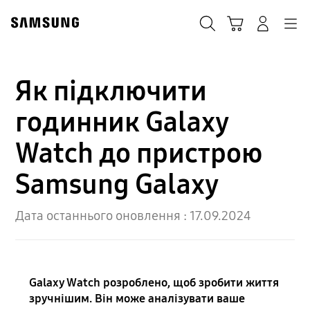
Skip
to
Пошук
Кошик
Navigation
Увійти в акаунт
content
Як підключити
годинник Galaxy
Watch до пристрою
Samsung Galaxy
Дата останнього оновлення :
17.09.2024
Galaxy Watch розроблено, щоб зробити життя
зручнішим. Він може аналізувати ваше