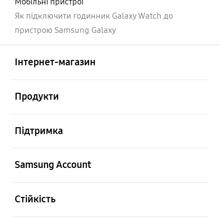
Мобільні пристрої
Як підключити годинник Galaxy Watch до
пристрою Samsung Galaxy
відчинено
Footer Navigation
Інтернет-магазин
відчинено
Продукти
відчинено
Підтримка
відчинено
Samsung Account
відчинено
Стійкість
відчинено