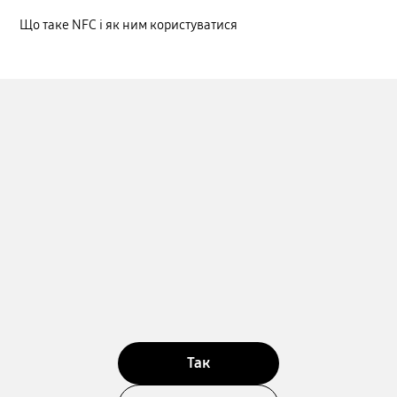
Що таке NFC і як ним користуватися
Так