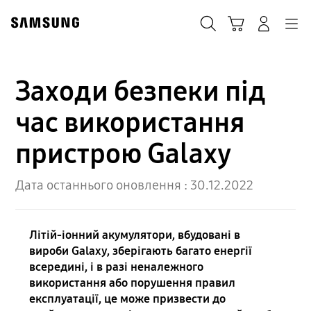
Skip
to
Пошук
Кошик
Navigation
Увійти в акаунт
content
Заходи безпеки під
час використання
пристрою Galaxy
Дата останнього оновлення :
30.12.2022
Літій-іонний акумулятори, вбудовані в
вироби Galaxy, зберігають багато енергії
всередині, і в разі неналежного
використання або порушення правил
експлуатації, це може призвести до