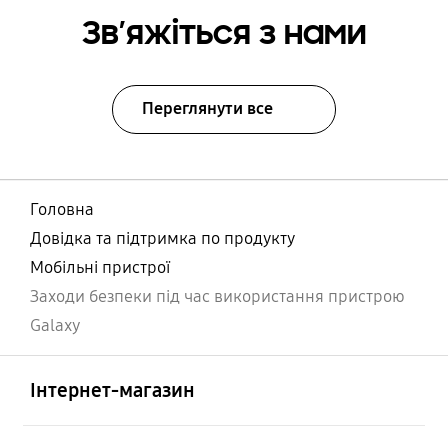
Зв’яжіться з нами
Переглянути все
Головна
Довідка та підтримка по продукту
Мобільні пристрої
Заходи безпеки під час використання пристрою
Galaxy
відчинено
Footer Navigation
Інтернет-магазин
відчинено