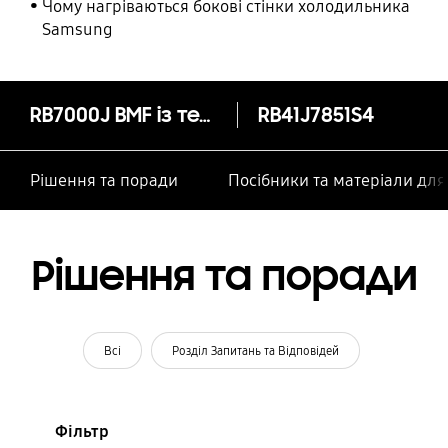
Чому нагріваються бокові стінки холодильника
Samsung
RB7000J BMF із технологією Space Max, 410 л
RB41J7851S4
Рішення та поради
Посібники та матеріали дл
Рішення та поради
Всі
Розділ Запитань та Відповідей
Фільтр