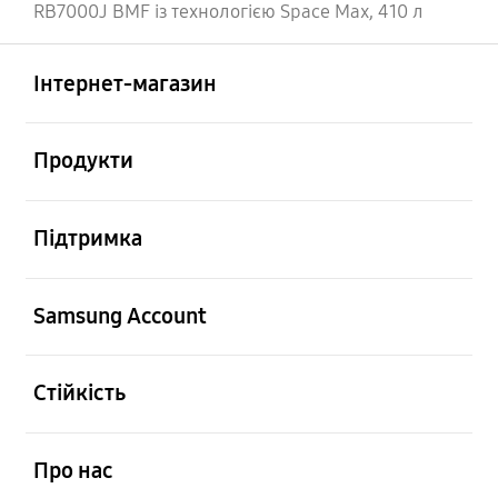
RB7000J BMF із технологією Space Max, 410 л
відчинено
Footer Navigation
Інтернет-магазин
відчинено
Продукти
відчинено
Підтримка
відчинено
Samsung Account
відчинено
Стійкість
відчинено
Про нас