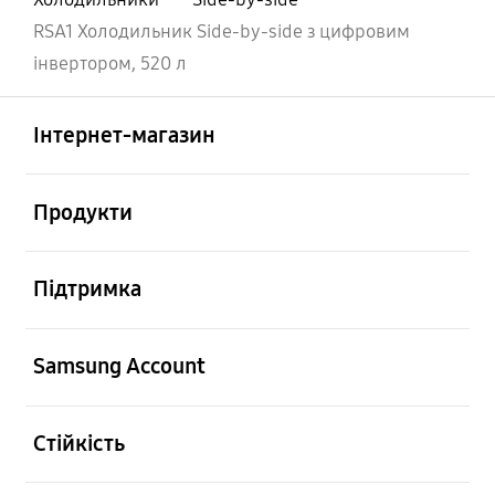
RSA1 Холодильник Side-by-side з цифровим
інвертором, 520 л
відчинено
Footer Navigation
Інтернет-магазин
відчинено
Продукти
відчинено
Підтримка
відчинено
Samsung Account
відчинено
Стійкість
відчинено