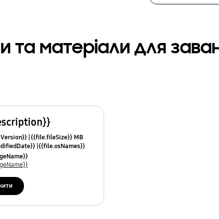
и та матеріали для зав
escription}}
leVersion}}
{{file.fileSize}} MB
odifiedDate}}
{{file.osNames}}
uageName}}
uageName}}
жити