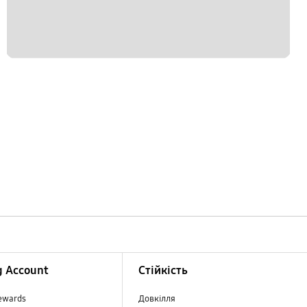
 Account
Стійкість
ewards
Довкілля