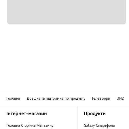
Головна
Довідка та підтримка по продукту
Телевізори
UHD
Footer Navigation
Інтернет-магазин
Продукти
Головна Сторінка Магазину
Galaxy Смартфони