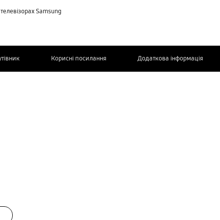
 телевізорах Samsung
утівник
Корисні посилання
Додаткова інформація
ЗВ’ЯЖІТЬСЯ
З НАМИ