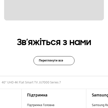
Зв’яжіться з нами
Переглянути все
40" UHD 4K Flat Smart TV JU7000 Series 7
Підтримка
Samsung
Підтримка Головна
Samsung R