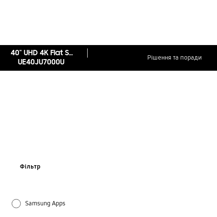
40" UHD 4K Flat Smart TV JU7000 Series 7
Рішення та поради
UE40JU7000U
Фільтр
Samsung Apps