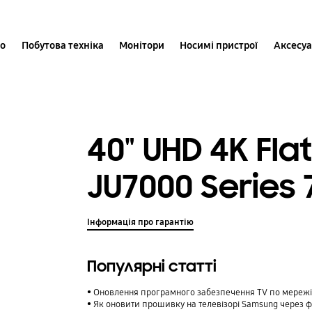
іо
Побутова техніка
Монітори
Носимі пристрої
Аксесу
40" UHD 4K Fla
JU7000 Series 
Інформація про гарантію
Популярні статті
Оновлення програмного забезпечення TV по мереж
Як оновити прошивку на телевізорі Samsung через 