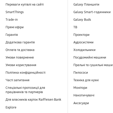
Переваги купівлі на сайті
Galaxy Планшети
SmartThings
Galaxy Smart-годинники
Trade-in
Galaxy Buds
Прямі ефіри
TB
Гарантія
Проектори
Додаткова гарантія
Аудіосистеми
Оплата та доставка
Холодильники
Умови повернення
Посудомийні машини
Умови користування
Пральні та сушильні маш
Політика конфіденційності
Пилососи
Часті запитання
Техніка для кухні
Спеціальні пропозиції для
Монітори
працівників та партнерів
Накопичувачі
Для власників карток Raiffeisen Bank
Аксесуари
Explore