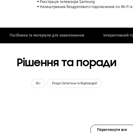
Реєстрація телевізора Samsung
Налаштування бездротового підключення по Wi-Fi в
Посібники та матеріали для завантаження
Інтерактивний п
Рішення та поради
Всі
Розділ Запитань та Відповідей
Переглянути все