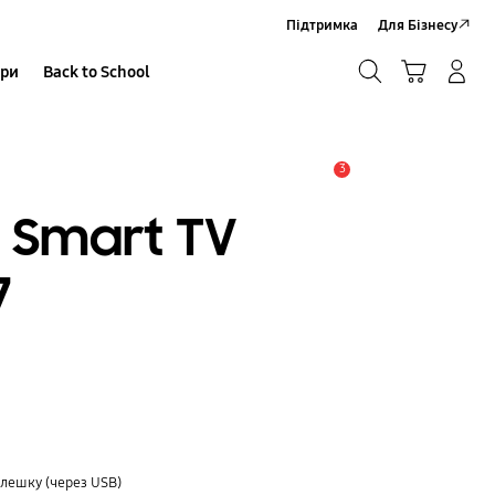
Підтримка
Для Бізнесу
Пошук
Кошик
ари
Back to School
Увійти в акаунт/Зареєструватися
Пошук
3
Сповіщення
t Smart TV
7
і
флешку (через USB)