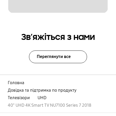
Зв’яжіться з нами
Переглянути все
Головна
Довідка та підтримка по продукту
Телевізори
UHD
40" UHD 4K Smart TV NU7100 Series 7 2018
відчинено
Footer Navigation