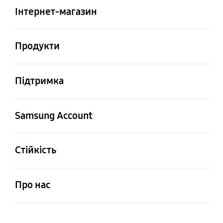
Інтернет-магазин
відчинено
Продукти
відчинено
Підтримка
відчинено
Samsung Account
відчинено
Стійкість
відчинено
Про нас