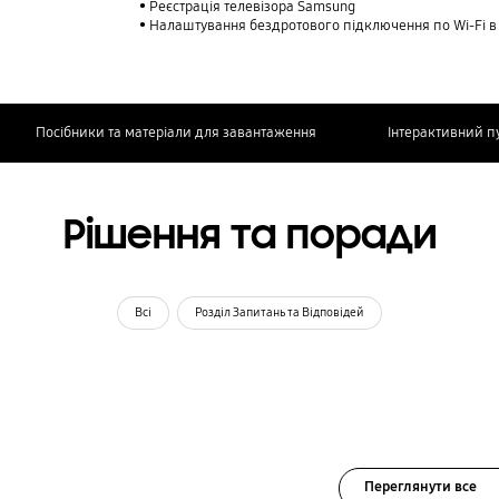
Реєстрація телевізора Samsung
Налаштування бездротового підключення по Wi-Fi в
Посібники та матеріали для завантаження
Інтерактивний п
Рішення та поради
Всі
Розділ Запитань та Відповідей
Переглянути все