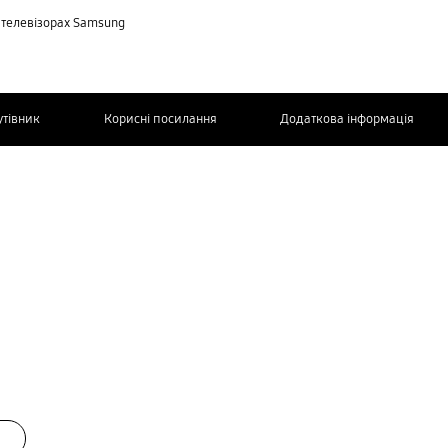
 телевізорах Samsung
утівник
Корисні посилання
Додаткова інформація
ЗВ’ЯЖІТЬСЯ
З НАМИ