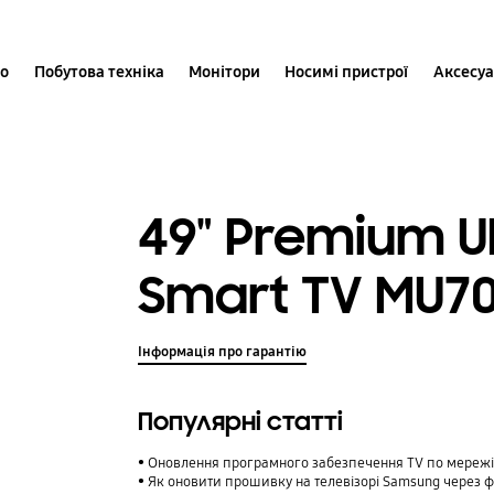
іо
Побутова техніка
Монітори
Носимі пристрої
Аксесу
49" Premium U
Smart TV MU70
Інформація про гарантію
Популярні статті
Оновлення програмного забезпечення TV по мереж
Як оновити прошивку на телевізорі Samsung через 