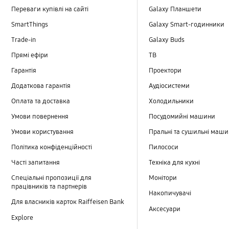
Переваги купівлі на сайті
Galaxy Планшети
SmartThings
Galaxy Smart-годинники
Trade-in
Galaxy Buds
Прямі ефіри
TB
Гарантія
Проектори
Додаткова гарантія
Аудіосистеми
Оплата та доставка
Холодильники
Умови повернення
Посудомийні машини
Умови користування
Пральні та сушильні маш
Політика конфіденційності
Пилососи
Часті запитання
Техніка для кухні
Спеціальні пропозиції для
Монітори
працівників та партнерів
Накопичувачі
Для власників карток Raiffeisen Bank
Аксесуари
Explore