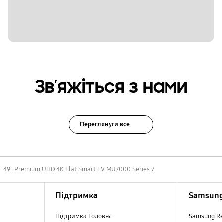
Зв’яжіться з нами
Переглянути все
49" Premium UHD 4K Flat Smart TV MU7000 Series 7
Підтримка
Samsung
Підтримка Головна
Samsung R