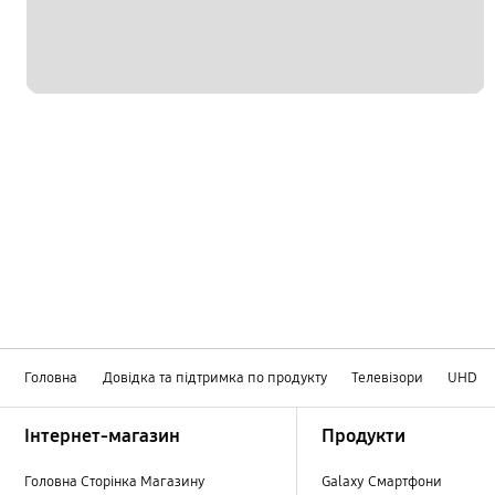
Головна
Довідка та підтримка по продукту
Телевізори
UHD
Footer Navigation
Інтернет-магазин
Продукти
Головна Сторінка Магазину
Galaxy Смартфони