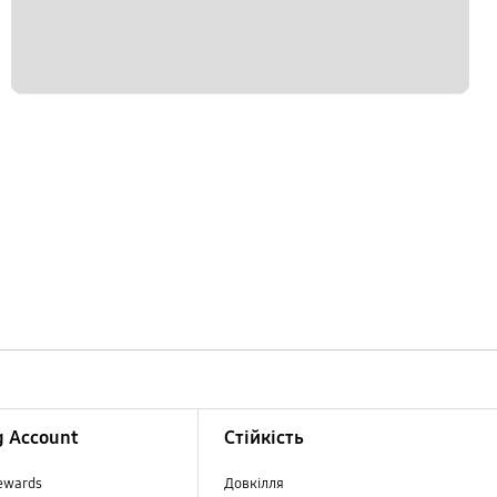
 Account
Стійкість
ewards
Довкілля