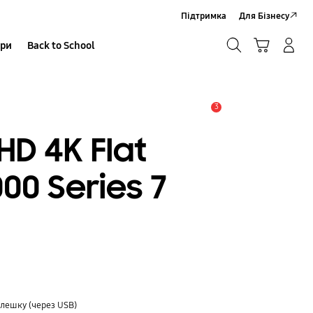
Підтримка
Для Бізнесу
Пошук
Кошик
ари
Back to School
Увійти в акаунт/Зареєструватися
Пошук
3
Сповіщення
HD 4K Flat
00 Series 7
і
флешку (через USB)