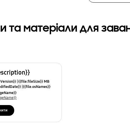
и та матеріали для зав
escription}}
leVersion}}
{{file.fileSize}} MB
odifiedDate}}
{{file.osNames}}
uageName}}
uageName}}
жити