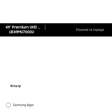
49" Premium UHD 4K Flat Smart TV MU7000 Series 7
Рішення та поради
UE49MU7000U
Фільтр
Samsung Apps