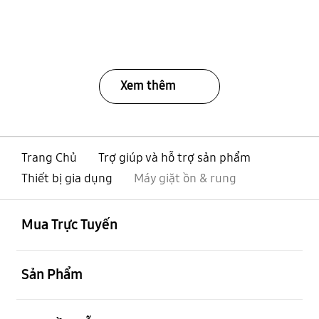
Xem thêm
Trang Chủ
Trợ giúp và hỗ trợ sản phẩm
Thiết bị gia dụng
Máy giặt ồn & rung
mở
Footer Navigation
Mua Trực Tuyến
mở
Sản Phẩm
mở