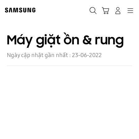
Skip
to
Navigation
Tìm kiếm
Giỏ hàng
Đăng nhập
content
Máy giặt ồn & rung
Ngày cập nhật gần nhất :
23-06-2022