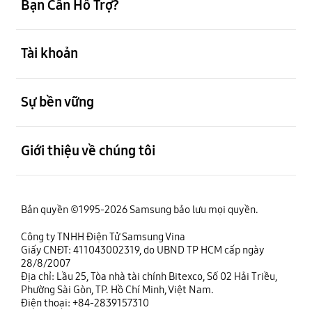
Bạn Cần Hỗ Trợ?
mở
Tài khoản
mở
Sự bền vững
mở
Giới thiệu về chúng tôi
Bản quyền ©1995-2026 Samsung bảo lưu mọi quyền.
Công ty TNHH Điện Tử Samsung Vina
Giấy CNĐT: 411043002319, do UBND TP HCM cấp ngày
28/8/2007
Địa chỉ: Lầu 25, Tòa nhà tài chính Bitexco, Số 02 Hải Triều,
Phường Sài Gòn, TP. Hồ Chí Minh, Việt Nam.
Điện thoại: +84-2839157310