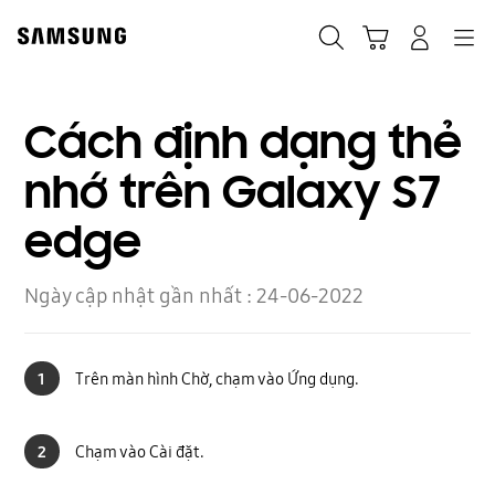
Skip
to
Navigation
Tìm kiếm
Giỏ hàng
Đăng nhập
content
Cách định dạng thẻ
nhớ trên Galaxy S7
edge
Ngày cập nhật gần nhất :
24-06-2022
Trên màn hình Chờ, chạm vào Ứng dụng.
1
Chạm vào Cài đặt.
2