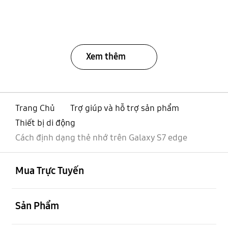
Xem thêm
Trang Chủ
Trợ giúp và hỗ trợ sản phẩm
Thiết bị di động
Cách định dạng thẻ nhớ trên Galaxy S7 edge
mở
Footer Navigation
Mua Trực Tuyến
mở
Sản Phẩm
mở