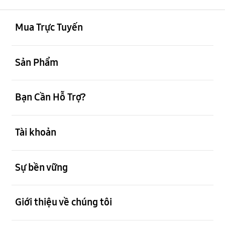
mở
Footer Navigation
Mua Trực Tuyến
mở
Sản Phẩm
mở
Bạn Cần Hỗ Trợ?
mở
Tài khoản
mở
Sự bền vững
mở
Giới thiệu về chúng tôi