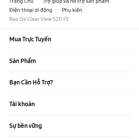
Trang Chủ
Trợ giúp và hỗ trợ sản phẩm
Điện thoại di động
Phụ kiện
Bao Da Clear View S20 FE
mở
Footer Navigation
Mua Trực Tuyến
mở
Sản Phẩm
mở
Bạn Cần Hỗ Trợ?
mở
Tài khoản
mở
Sự bền vững
mở