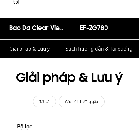
tôi
Bao Da Clear View S20 FE
EF-ZG780
Giải pháp & Lưu ý
Sách hướng dẫn & Tải xuống
Giải pháp & Lưu ý
Tất cả
Câu hỏi thường gặp
Bộ lọc