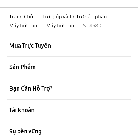
Trang Chủ
Trợ giúp và hỗ trợ sản phẩm
Máy hút bụi
Máy hút bụi
SC4580
mở
Footer Navigation
Mua Trực Tuyến
mở
Sản Phẩm
mở
Bạn Cần Hỗ Trợ?
mở
Tài khoản
mở
Sự bền vững