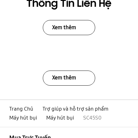
Thông Tin Liên Hệ
Xem thêm
Xem thêm
Trang Chủ
Trợ giúp và hỗ trợ sản phẩm
Máy hút bụi
Máy hút bụi
SC45S0
mở
Footer Navigation
Mua Trực Tuyến