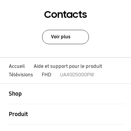
Contacts
Voir plus
Accueil
Aide et support pour le produit
Télévisions
FHD
UA40D5000PW
ouvert
Footer Navigation
Shop
ouvert
Produit
ouvert