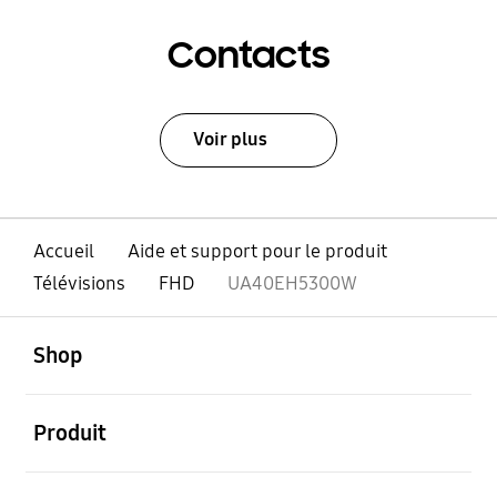
Contacts
Voir plus
Accueil
Aide et support pour le produit
Télévisions
FHD
UA40EH5300W
ouvert
Footer Navigation
Shop
ouvert
Produit
ouvert