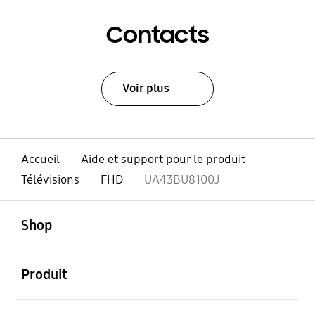
Contacts
Voir plus
Accueil
Aide et support pour le produit
Télévisions
FHD
UA43BU8100J
ouvert
Footer Navigation
Shop
ouvert
Produit
ouvert