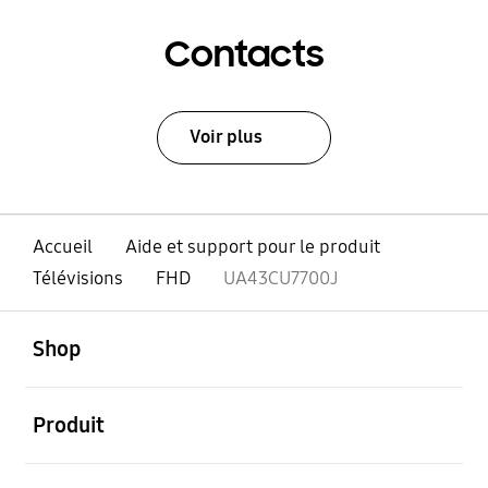
Contacts
Voir plus
Accueil
Aide et support pour le produit
Télévisions
FHD
UA43CU7700J
ouvert
Footer Navigation
Shop
ouvert
Produit
ouvert