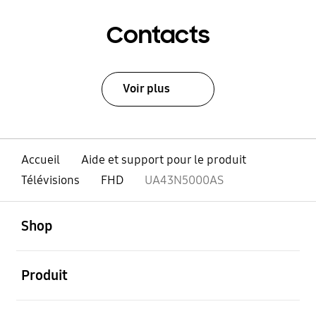
Contacts
Voir plus
Accueil
Aide et support pour le produit
Télévisions
FHD
UA43N5000AS
ouvert
Footer Navigation
Shop
ouvert
Produit
ouvert