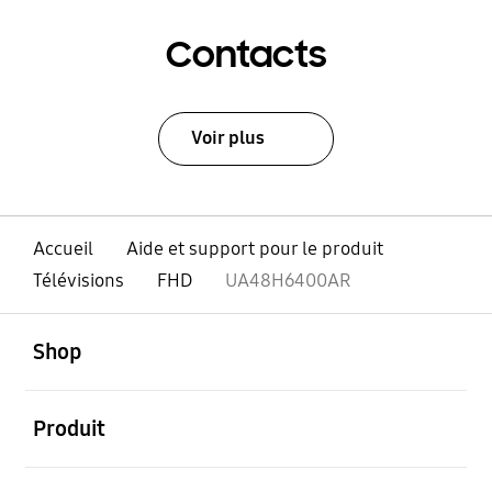
Contacts
Voir plus
Accueil
Aide et support pour le produit
Télévisions
FHD
UA48H6400AR
ouvert
Footer Navigation
Shop
ouvert
Produit
ouvert