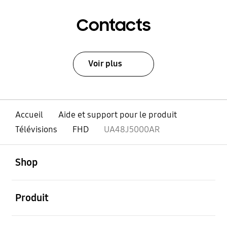
Contacts
Voir plus
Accueil
Aide et support pour le produit
Télévisions
FHD
UA48J5000AR
ouvert
Footer Navigation
Shop
ouvert
Produit
ouvert