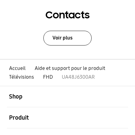
Contacts
Voir plus
Accueil
Aide et support pour le produit
Télévisions
FHD
UA48J6300AR
ouvert
Footer Navigation
Shop
ouvert
Produit
ouvert