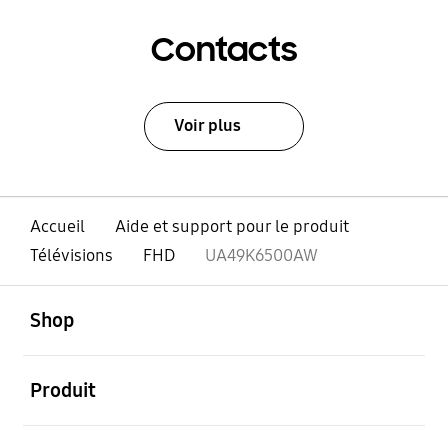
Contacts
Voir plus
Accueil
Aide et support pour le produit
Télévisions
FHD
UA49K6500AW
ouvert
Footer Navigation
Shop
ouvert
Produit
ouvert