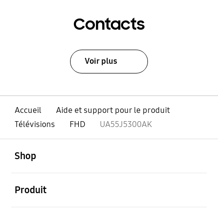
Contacts
Voir plus
Accueil
Aide et support pour le produit
Télévisions
FHD
UA55J5300AK
ouvert
Footer Navigation
Shop
ouvert
Produit
ouvert