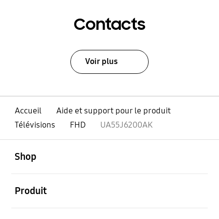
Contacts
Voir plus
Accueil
Aide et support pour le produit
Télévisions
FHD
UA55J6200AK
ouvert
Footer Navigation
Shop
ouvert
Produit
ouvert