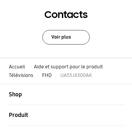
Contacts
Voir plus
Accueil
Aide et support pour le produit
Télévisions
FHD
UA55J6300AK
ouvert
Footer Navigation
Shop
ouvert
Produit
ouvert