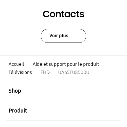
Contacts
Voir plus
Accueil
Aide et support pour le produit
Télévisions
FHD
UA65TU8500U
ouvert
Footer Navigation
Shop
ouvert
Produit
ouvert