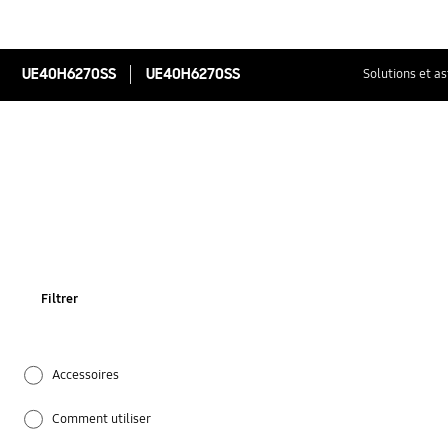
UE40H6270SS
UE40H6270SS
Solutions et a
Filtrer
Accessoires
Comment utiliser