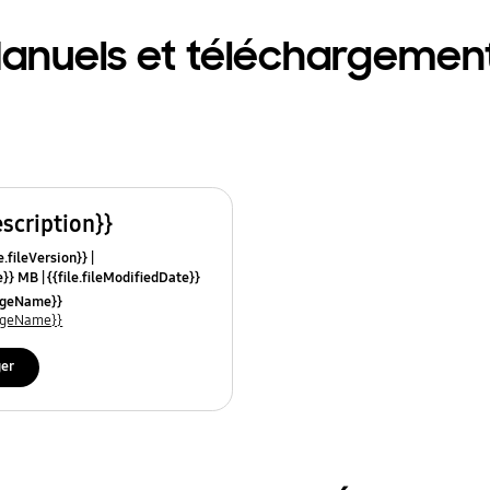
anuels et téléchargemen
escription}}
e.fileVersion}}
ze}} MB
{{file.fileModifiedDate}}
mes}}
uageName}}
uageName}}
ger