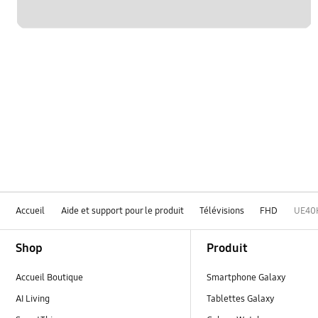
Accueil
Aide et support pour le produit
Télévisions
FHD
UE40
Footer Navigation
Shop
Produit
Accueil Boutique
Smartphone Galaxy
AI Living
Tablettes Galaxy