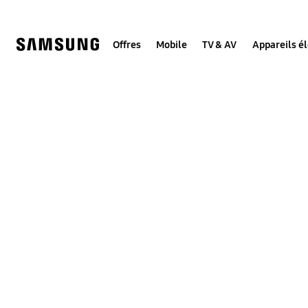
Skip
to
content
Offres
Mobile
TV & AV
Appareils é