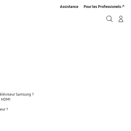
Assistance
Pour les Professionels
Rechercher
Connexion/Sign-Up
Rechercher
téléviseur Samsung ?
a HDMI
eur ?