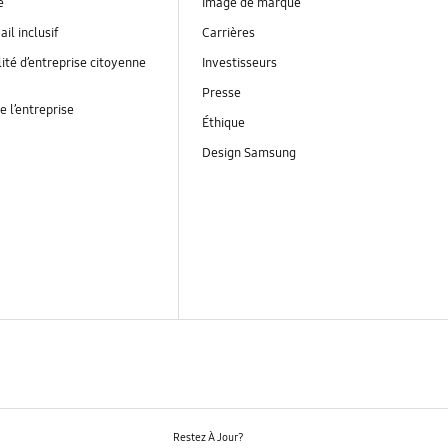
é
Image de marque
ail inclusif
Carrières
ité d’entreprise citoyenne
Investisseurs
Presse
e l’entreprise
Éthique
Design Samsung
Restez À Jour?