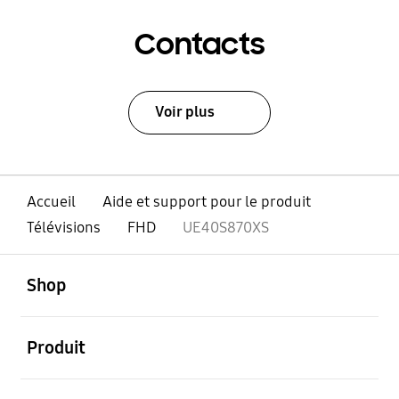
Contacts
Voir plus
Accueil
Aide et support pour le produit
Télévisions
FHD
UE40S870XS
ouvert
Footer Navigation
Shop
ouvert
Produit
ouvert