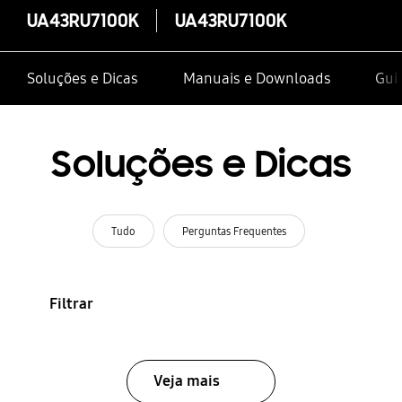
UA43RU7100K
UA43RU7100K
Soluções e Dicas
Manuais e Downloads
Gui
Soluções e Dicas
Tudo
Perguntas Frequentes
Filtrar
Veja mais