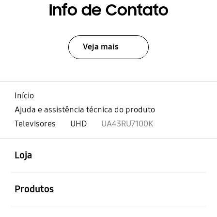
Info de Contato
Veja mais
Início
Ajuda e assistência técnica do produto
Televisores
UHD
UA43RU7100K
abrir
Footer Navigation
Loja
abrir
Produtos
abrir