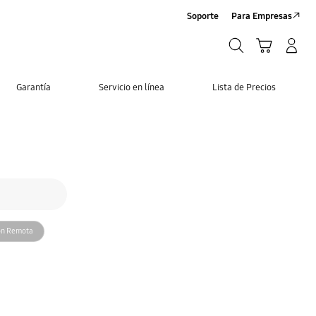
Soporte
Para Empresas
Búsqueda
Carrito
Iniciar sesión/Sign-Up
Búsqueda
Garantía
Servicio en línea
Lista de Precios
te
ión Remota