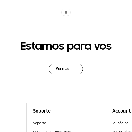
Indicator 1
Estamos para vos
Ver más
Soporte
Account
Soporte
Mi página