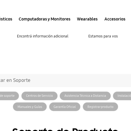
sticos
Computadoras y Monitores
Wearables
Accesorios
Encontrá información adicional
Estamos para vos
.
stamos para ayudar
ar en Soporte
 de soporte
Centros de Servicio
Asistencia Técnica a Distancia
Instalac
Manuales y Guías
Garantía Oficial
Registrar producto