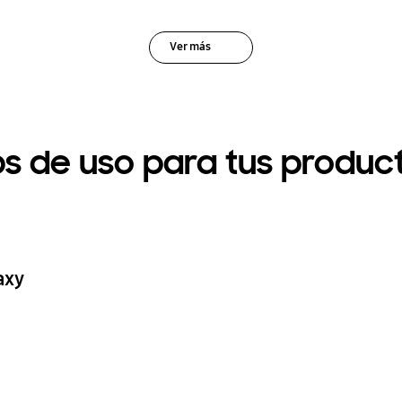
Ver más
ps de uso para tus produc
axy