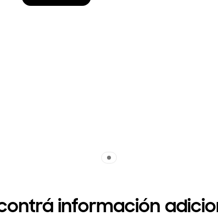
Indicator 1
contrá información adicio