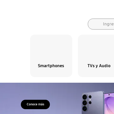
Formulario de búsqueda
Búsqueda
Ingre
Smartphones
TVs y Audio
Detener presentación automática de diapositivas
Conoce más