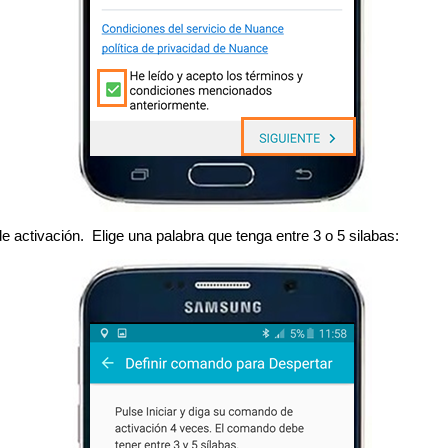
 activación. Elige una palabra que tenga entre 3 o 5 silabas: