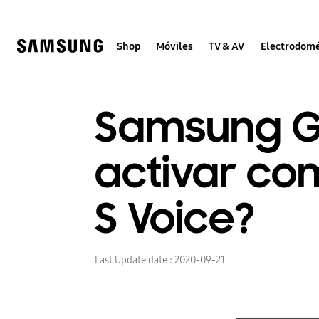
Skip
to
content
Shop
Móviles
TV & AV
Electrodomé
Samsung G
activar co
S Voice?
Last Update date :
2020-09-21