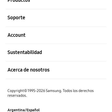
Productos
abierto
Soporte
abierto
Account
abierto
Sustentabilidad
abierto
Acerca de nosotros
Copyright© 1995-2026 Samsung. Todos los derechos
reservados.
Argentina/Español