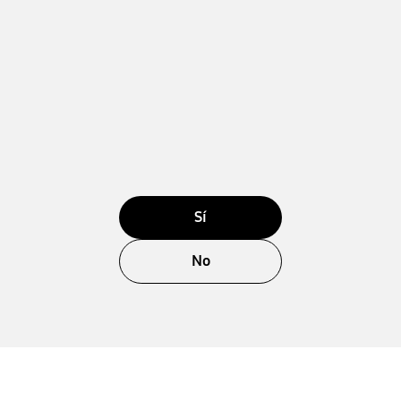
Sí
No