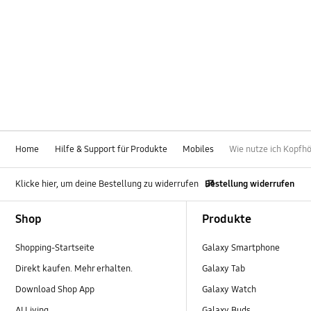
Home
Hilfe & Support für Produkte
Mobiles
Wie nutze ich Kopfh
Klicke hier, um deine Bestellung zu widerrufen
Bestellung widerrufen
Footer Navigation
Shop
Produkte
Shopping-Startseite
Galaxy Smartphone
Direkt kaufen. Mehr erhalten.
Galaxy Tab
Download Shop App
Galaxy Watch
AI Living
Galaxy Buds