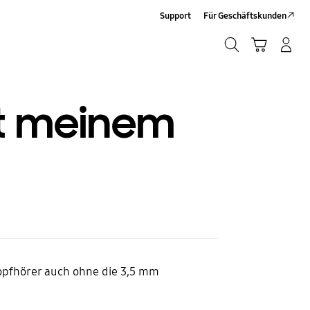
Support
Für Geschäftskunden
Suchen
Warenkorb
Anmelden/Sign-Up
Suchen
it meinem
opfhörer auch ohne die 3,5 mm