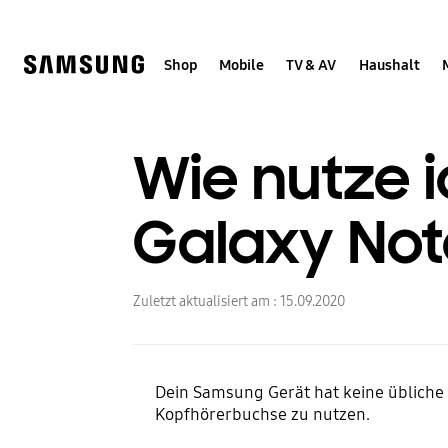
Skip
Skip
to
to
content
accessibility
help
Shop
Mobile
TV & AV
Haushalt
Wie nutze 
Galaxy Not
Zuletzt aktualisiert am :
15.09.2020
Dein Samsung Gerät hat keine übliche
Kopfhörerbuchse zu nutzen.