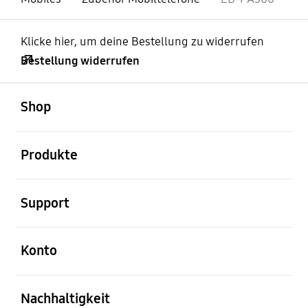
Klicke hier, um deine Bestellung zu widerrufen
Bestellung widerrufen
öffnen
Footer Navigation
Shop
öffnen
Produkte
öffnen
Support
öffnen
Konto
öffnen
Nachhaltigkeit