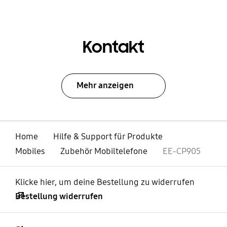
Kontakt
Mehr anzeigen
Home
Hilfe & Support für Produkte
Mobiles
Zubehör Mobiltelefone
EE-CP905
Klicke hier, um deine Bestellung zu widerrufen
Bestellung widerrufen
öffnen
Footer Navigation