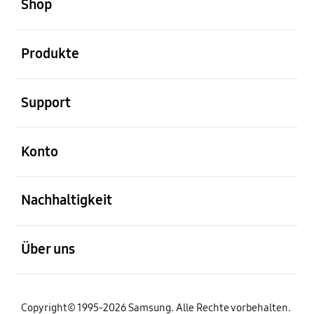
Shop
öffnen
Produkte
öffnen
Support
öffnen
Konto
öffnen
Nachhaltigkeit
öffnen
Über uns
Copyright© 1995-2026 Samsung. Alle Rechte vorbehalten.