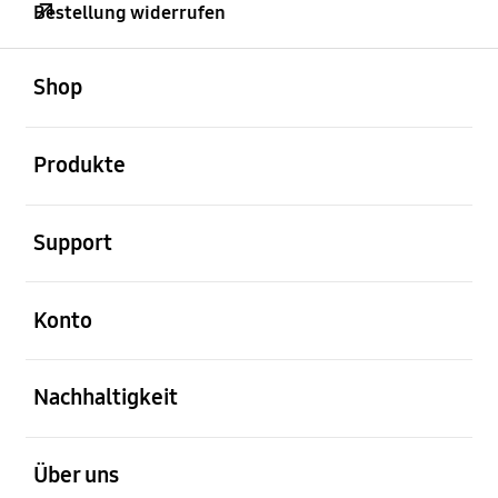
Bestellung widerrufen
öffnen
Footer Navigation
Shop
öffnen
Produkte
öffnen
Support
öffnen
Konto
öffnen
Nachhaltigkeit
öffnen
Über uns