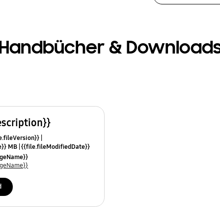
Handbücher & Download
escription}}
e.fileVersion}}
ze}} MB
{{file.fileModifiedDate}}
mes}}
uageName}}
uageName}}
d