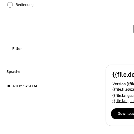
Bedienung
Einstellungen
Hardware
Samsung Apps
Filter
Sprache
{{file.d
Zum Erweitern klicken
Version {{fil
BETRIEBSSYSTEM
{{file.fileSi
Zum Erweitern klicken
{{file.osNa
{{file.lang
{{file.lang
Downloa