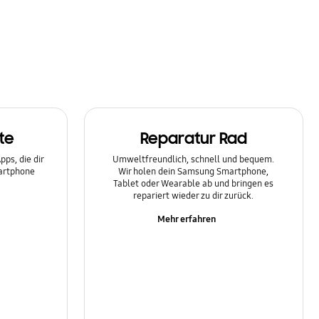
te
Reparatur Rad
ps, die dir
Umweltfreundlich, schnell und bequem.
martphone
Wir holen dein Samsung Smartphone,
Tablet oder Wearable ab und bringen es
repariert wieder zu dir zurück.
Mehr erfahren