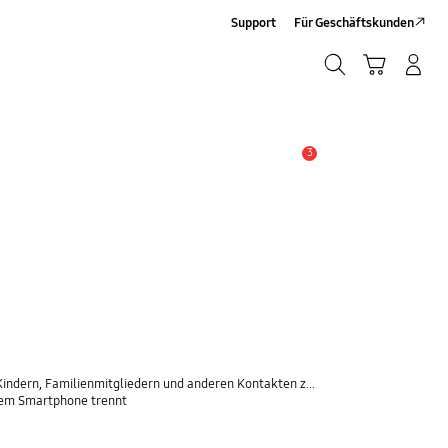
Support
Für Geschäftskunden
Suchen
Warenkorb
Anmelden/Sign-Up
Suchen
3
Wichtiger Hinweis
rn, Familienmitgliedern und anderen Kontakten zu teilen
inem Smartphone trennt