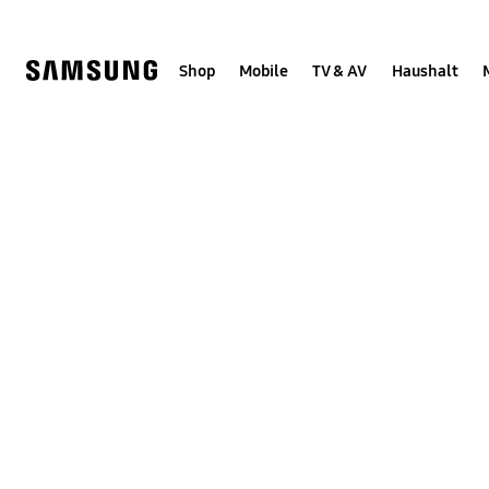
Skip
Skip
to
to
content
accessibility
help
Shop
Mobile
TV & AV
Haushalt