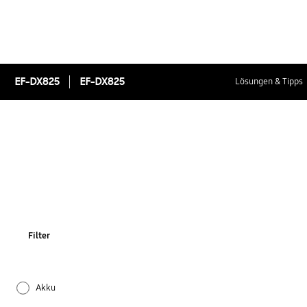
EF-DX825
EF-DX825
Lösungen & Tipps
Filter
Akku