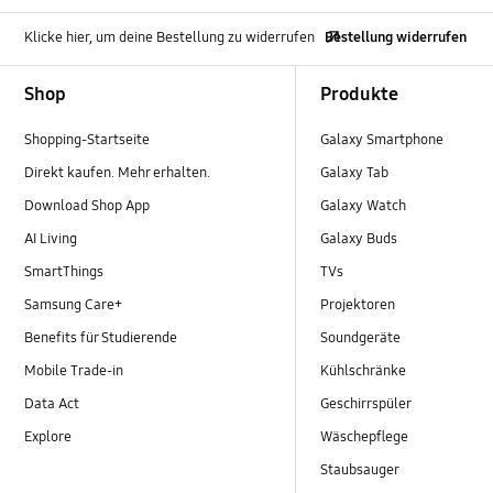
Klicke hier, um deine Bestellung zu widerrufen
Bestellung widerrufen
Footer Navigation
Shop
Produkte
Shopping-Startseite
Galaxy Smartphone
Direkt kaufen. Mehr erhalten.
Galaxy Tab
Download Shop App
Galaxy Watch
AI Living
Galaxy Buds
SmartThings
TVs
Samsung Care+
Projektoren
Benefits für Studierende
Soundgeräte
Mobile Trade-in
Kühlschränke
Data Act
Geschirrspüler
Explore
Wäschepflege
Staubsauger