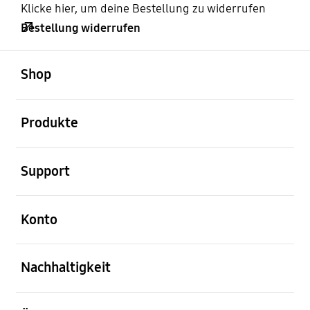
Klicke hier, um deine Bestellung zu widerrufen
Bestellung widerrufen
öffnen
Footer Navigation
Shop
öffnen
Produkte
öffnen
Support
öffnen
Konto
öffnen
Nachhaltigkeit
öffnen