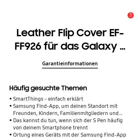
3
Wichtiger Hinweis
Leather Flip Cover EF-
FF926 für das Galaxy Z
Fold3 5G
Garantieinformationen
Häufig gesuchte Themen
SmartThings - einfach erklärt
Samsung Find-App, um deinen Standort mit
Freunden, Kindern, Familienmitgliedern und
anderen Kontakten zu teilen
Das kannst du tun, wenn sich der S Pen häufig
von deinem Smartphone trennt
Ortung eines Geräts mit der Samsung Find-App