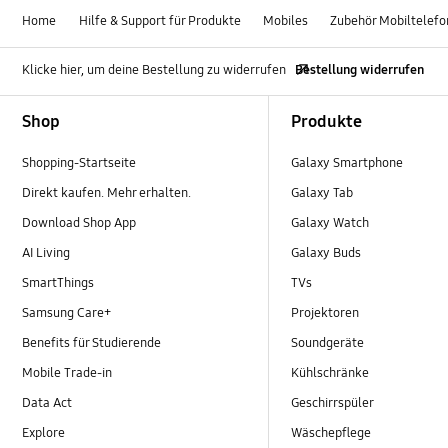
Home
Hilfe & Support für Produkte
Mobiles
Zubehör Mobiltelef
Klicke hier, um deine Bestellung zu widerrufen
Bestellung widerrufen
Footer Navigation
Shop
Produkte
Shopping-Startseite
Galaxy Smartphone
Direkt kaufen. Mehr erhalten.
Galaxy Tab
Download Shop App
Galaxy Watch
AI Living
Galaxy Buds
SmartThings
TVs
Samsung Care+
Projektoren
Benefits für Studierende
Soundgeräte
Mobile Trade-in
Kühlschränke
Data Act
Geschirrspüler
Explore
Wäschepflege