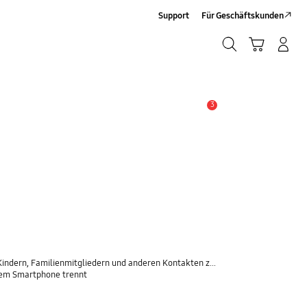
Support
Für Geschäftskunden
Suchen
Warenkorb
Anmelden/Sign-Up
Suchen
3
Wichtiger Hinweis
rn, Familienmitgliedern und anderen Kontakten zu teilen
inem Smartphone trennt