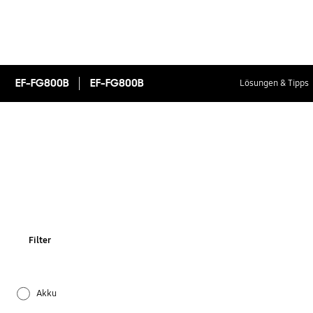
EF-FG800B
EF-FG800B
Lösungen & Tipps
Filter
Akku