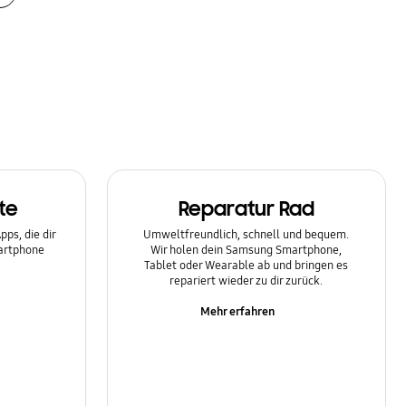
te
Reparatur Rad
ps, die dir
Umweltfreundlich, schnell und bequem.
martphone
Wir holen dein Samsung Smartphone,
Tablet oder Wearable ab und bringen es
repariert wieder zu dir zurück.
Mehr erfahren