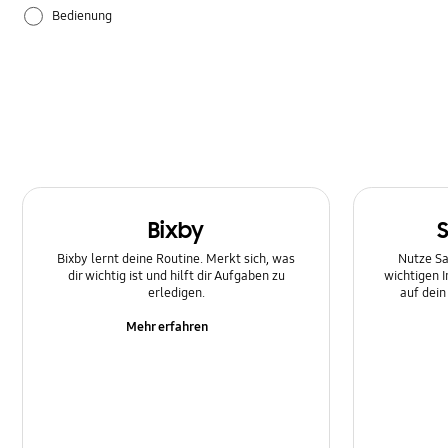
Bedienung
Einstellungen
Hardware
Samsung Apps
Bixby
Bixby lernt deine Routine. Merkt sich, was
Nutze Sa
dir wichtig ist und hilft dir Aufgaben zu
wichtigen 
erledigen.
auf dei
Mehr erfahren