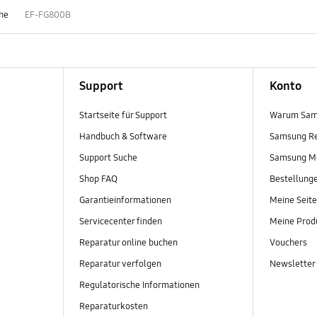
one
EF-FG800B
Support
Konto
Startseite für Support
Warum Sam
Handbuch & Software
Samsung R
Support Suche
Samsung M
Shop FAQ
Bestellung
Garantieinformationen
Meine Seite
Servicecenter finden
Meine Prod
Reparatur online buchen
Vouchers
Reparatur verfolgen
Newsletter
Regulatorische Informationen
Reparaturkosten