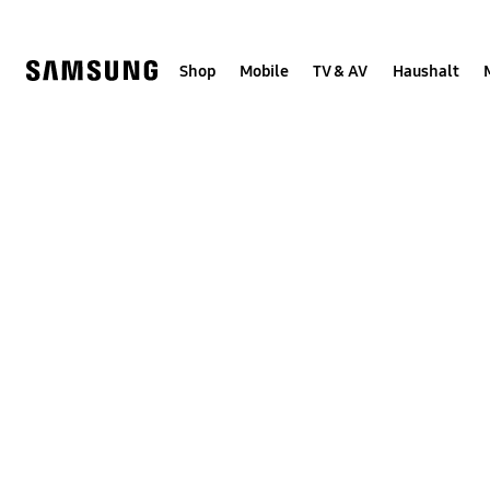
Skip
Skip
to
to
content
accessibility
help
Shop
Mobile
TV & AV
Haushalt