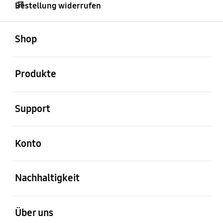
Bestellung widerrufen
öffnen
Footer Navigation
Shop
öffnen
Produkte
öffnen
Support
öffnen
Konto
öffnen
Nachhaltigkeit
öffnen
Über uns