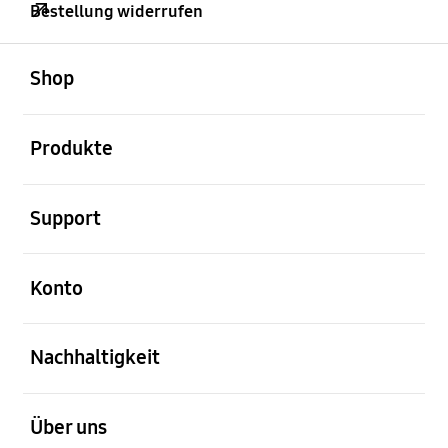
Bestellung widerrufen
öffnen
Footer Navigation
Shop
öffnen
Produkte
öffnen
Support
öffnen
Konto
öffnen
Nachhaltigkeit
öffnen
Über uns